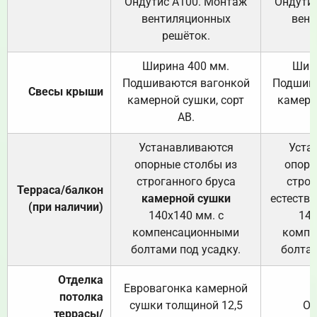
Ондутис А100. Монтаж
Ондути
вентиляционных
вент
решёток.
Ширина 400 мм.
Шир
Подшиваются вагонкой
Подшива
Свесы крыши
камерной сушки, сорт
камерн
АВ.
Устанавливаются
Уста
опорные столбы из
опорн
строганного бруса
строг
Терраса/балкон
камерной сушки
естеств
(при наличии)
140х140 мм. с
140
компенсационными
компе
болтами под усадку.
болтам
Отделка
Евровагонка камерной
потолка
сушки толщиной 12,5
От
террасы/