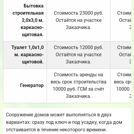
Бытовка
строительная
Стоимость 23000 руб.
Стоимо
2,0х3,0 м.
Остаётся на участке
Остаёт
каркасно-
Заказчика.
З
щитовая.
Туалет 1,0х1,0
Стоимость 12000 руб.
Стоимо
м. каркасно-
Остаётся на участке
Остаёт
щитовой.
Заказчика.
З
Стоимость аренды на
Стоимо
весь срок строительства
весь сро
Генератор
10000 руб. ГСМ за счёт
10000 р
Заказчика.
З
Сооружение домов может выполняться в двух
вариантах: сразу под ключ и под усадку, когда дом
отстаивается в течение некоторого времени.