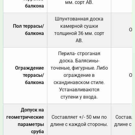
мм. сорт АВ.
балкона
Шпунтованная доска
Пол террасы/
камерной сушки
От
балкона
толщиной 36 мм. сорт
АВ.
Перила- строганая
доска. Балясины-
Ограждение
точеные, фигурные. Либо
террасы/
ограждение в
От
балкона
скандинавском стиле.
Устанавливаются
ступени у входа.
Допуск на
геометрические
Составляет +/- 50 мм по
Составля
параметры
длине с каждой стороны.
длине с 
сруба