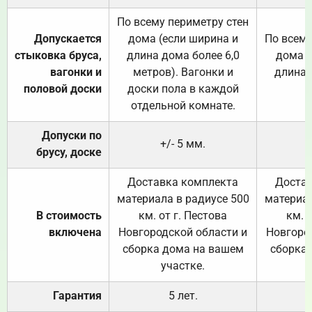
По всему периметру стен
Допускается
дома (если ширина и
По всему
стыковка бруса,
длина дома более 6,0
дома (
вагонки и
метров). Вагонки и
длина 
половой доски
доски пола в каждой
отдельной комнате.
Допуски по
+/- 5 мм.
брусу, доске
Доставка комплекта
Достав
материала в радиусе 500
материал
В стоимость
км. от г. Пестова
км. 
включена
Новгородской области и
Новгоро
сборка дома на вашем
сборка
участке.
Гарантия
5 лет.