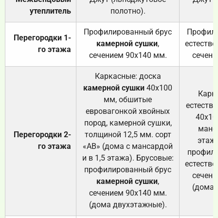
утеплитель
полотно).
п
Профилированный брус
Профили
Перегородки 1-
камерной сушки
,
естестве
го этажа
сечением 90х140 мм.
сечени
Каркасные: доска
камерной сушки
40х100
Карк
мм, обшитые
естеств
евровагонкой хвойных
40х10
пород, камерной сушки,
манса
Перегородки 2-
толщиной 12,5 мм. сорт
этажа
го этажа
«АВ» (дома с мансардой
профили
и в 1,5 этажа). Брусовые:
естестве
профилированный брус
сечени
камерной сушки
,
(дома 
сечением 90х140 мм.
(дома двухэтажные).