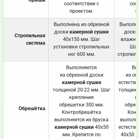
соответствии с
соо
проектом.
п
Выполнена из обрезной
Выполне
доски
камерной сушки
доски
Стропильная
40х150 мм. Шаг
влажно
система
установки стропильных
Шаг
ног 600 мм.
стропиль
Выполняется
Вы
из обрезной доски
из об
камерной сушки
естеств
толщиной 20-22 мм. Шаг
толщино
крепления
к
обрешетки 300 мм.
обреш
Обрешётка
Контробрешётка
Конт
выполняется из бруска
выполня
камерной сушки
40х50
естеств
мм. Крепится по
40х50 м