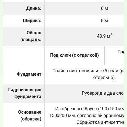
Длина:
6 м
Ширина:
8 м
Общая
2
43.9 м
площадь:
Под 
Под ключ (с отделкой)
Свайно-винтовой или ж/б сваи (р
Фундамент
отдельно).
Гидроизоляция
Рубероид в два слоя
фундамента
Из обрезного бруса (100х150 мм.
Основание
150х200 мм. согласно выбранному с
(обвязка)
Обработка антисептик