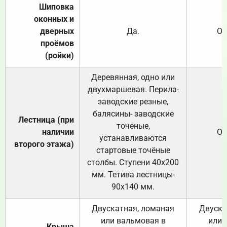
Шиповка
оконных и
дверных
Да.
От
проёмов
(ройки)
Деревянная, одно или
двухмаршевая. Перила-
заводские резные,
балясины- заводские
Лестница (при
точеные,
наличии
От
устанавливаются
второго этажа)
стартовые точёные
столбы. Ступени 40х200
мм. Тетива лестницы-
90х140 мм.
Двускатная, ломаная
Двуска
или вальмовая в
или 
Крыша