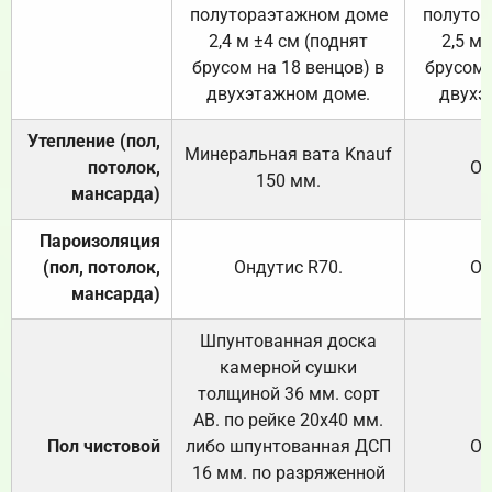
полутораэтажном доме
полутор
2,4 м ±4 см (поднят
2,5 м 
брусом на 18 венцов) в
брусом 
двухэтажном доме.
двухэ
Утепление (пол,
Минеральная вата
Knauf
потолок,
От
150
мм.
мансарда)
Пароизоляция
(пол, потолок,
Ондутис
R70
.
От
мансарда)
Шпунтованная доска
камерной сушки
толщиной 36 мм. сорт
АВ. по рейке 20х40 мм.
Пол чистовой
либо шпунтованная ДСП
От
16 мм. по разряженной