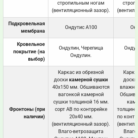
стропильным ногам
строп
(вентиляционный зазор).
(вентиля
Подкровельная
Ондутис А100
Он
мембрана
Кровельное
Ондулин, Черепица
Ондул
покрытие (на
Ондулин.
выбор)
Каркас из обрезной
Карка
доски
камерной сушки
доски
40х150 мм. Обшиваются
влажно
вагонкой камерной
Обшива
сушки толщиной 16 мм.
каме
Фронтоны (при
сорт АВ по контррейке
толщиной
наличии)
20х40 мм.
по контр
(вентиляционный зазор).
(вентиля
Влаго-ветрозащита
Влаго