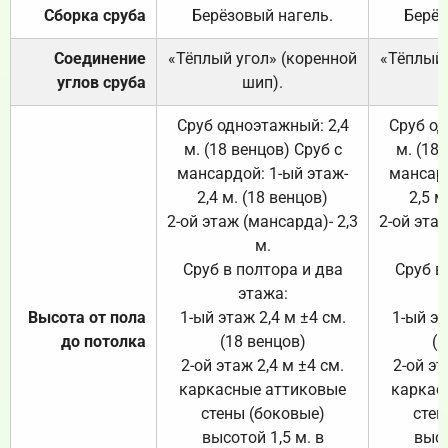
Сборка сруба
Берёзовый нагель.
Берёз
Соединение
«Тёплый угол» (коренной
«Тёплый 
углов сруба
шип).
Сруб одноэтажный: 2,4
Сруб од
м. (18 венцов) Сруб с
м. (18
мансардой: 1-ый этаж-
мансард
2,4 м. (18 венцов)
2,5 м
2-ой этаж (мансарда)- 2,3
2-ой этаж
м.
Сруб в полтора и два
Сруб в
этажа:
Высота от пола
1-ый этаж 2,4 м ±4 см.
1-ый эт
до потолка
(18 венцов)
(1
2-ой этаж 2,4 м ±4 см.
2-ой эт
каркасные аттиковые
каркас
стены (боковые)
стен
высотой 1,5 м. в
высо