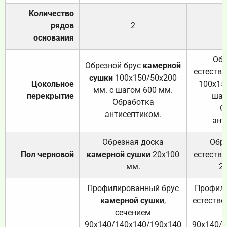
Количество
рядов
2
основания
Обр
Обрезной брус
камерной
естеств
сушки
100х150/50х200
Цокольное
100х15
мм. с шагом 600 мм.
перекрытие
шаг
Обработка
О
антисептиком.
ант
Обрезная доска
Обр
Пол черновой
камерной сушки
20х100
естеств
мм.
2
Профилированный брус
Профили
камерной сушки
,
естестве
сечением
с
90х140/140х140/190х140
90х140/