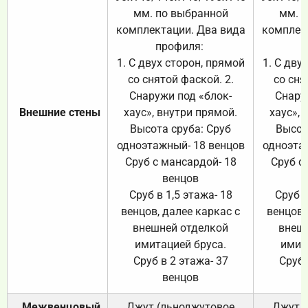
мм. по выбранной
мм. 
комплектации. Два вида
комплек
профиля:
п
1. С двух сторон, прямой
1. С дву
со снятой фаской. 2.
со сня
Снаружи под «блок-
Снару
Внешние стены
хаус», внутри прямой.
хаус», 
Высота сруба: Сруб
Высот
одноэтажный- 18 венцов
одноэта
Сруб с мансардой- 18
Сруб с
венцов
Сруб в 1,5 этажа- 18
Сруб в
венцов, далее каркас с
венцов,
внешней отделкой
внеш
имитацией бруса.
имит
Сруб в 2 этажа- 37
Сруб 
венцов
Межвенцовый
Джут (льноджутовое
Джут 