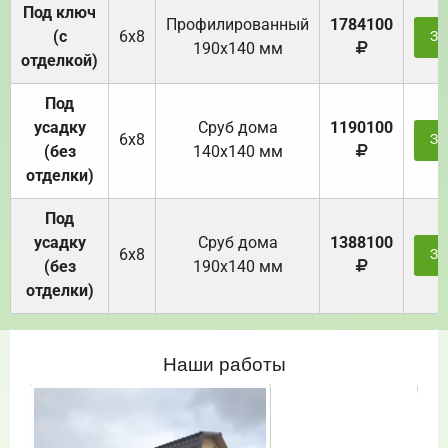
Под ключ
Профилированный
1784100
(с
6х8
За
190х140 мм
отделкой)
Под
усадку
Cруб дома
1190100
6х8
За
(без
140х140 мм
отделки)
Под
усадку
Cруб дома
1388100
6х8
За
(без
190х140 мм
отделки)
Наши работы