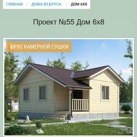
ГЛАВНАЯ
ДОМА ИЗ БРУСА
CURRENT:
ДОМ 6Х8
Проект №55 Дом 6х8
БРУС КАМЕРНОЙ СУШКИ