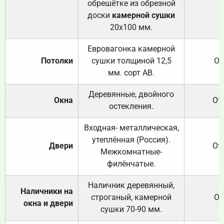
обрешётке из обрезной
доски
камерной сушки
20х100 мм.
Евровагонка камерной
Потолки
сушки толщиной 12,5
От
мм. сорт АВ.
Деревянные, двойного
Окна
От
остекления.
Входная- металлическая,
утеплённая (Россия).
Двери
От
Межкомнатные-
филёнчатые.
Наличник деревянный,
Наличники на
строганый, камерной
От
окна и двери
сушки 70-90 мм.