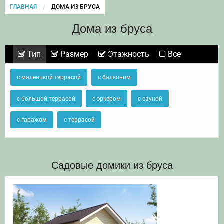
ГЛАВНАЯ
CURRENT:
ДОМА ИЗ БРУСА
Дома из бруса
Тип
Размер
Этажность
Все
с маленькой террасой
с балконом
с большой террасой
с эркером
с сауной
с гаражом
с террасой
Садовые домики из бруса