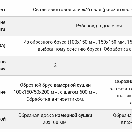
нт
Свайно-винтовой или ж/б сваи (рассчитыва
ция
Рубероид в два слоя.
та
Из обрезного бруса (100х150 мм. 150х150 мм. 1
ка)
выбранному сечению бруса). Обработка а
дов
2
ния
Обрезно
Обрезной брус
камерной сушки
влажности
тие
100х150/50х200 мм. с шагом 600 мм.
шагом
Обработка антисептиком.
Обрезная доска
камерной сушки
Обрезна
вой
20х100 мм.
влаж