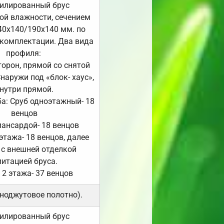
илированный брус
ой влажности, сечением
40х140/190х140 мм. по
комплектации. Два вида
профиля:
сторон, прямой со снятой
Снаружи под «блок- хаус»,
нутри прямой.
а: Сруб одноэтажный- 18
венцов
мансардой- 18 венцов
 этажа- 18 венцов, далее
 с внешней отделкой
итацией бруса.
 2 этажа- 37 венцов
ноджутовое полотно).
илированный брус