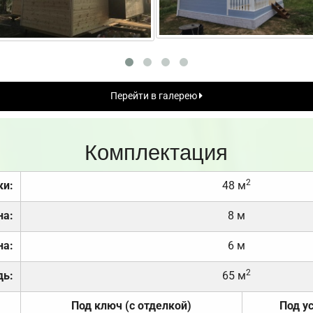
Перейти в галерею
Комплектация
2
ки:
48 м
на:
8 м
на:
6 м
2
дь:
65 м
Под ключ (с отделкой)
Под у