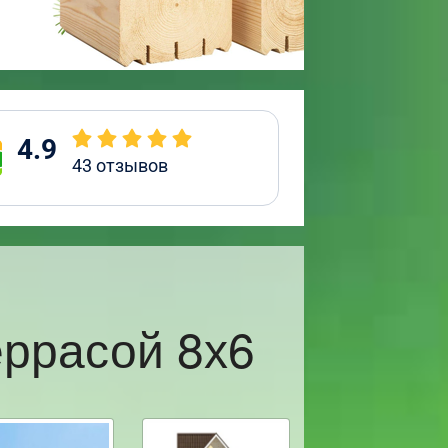
4.9
43
отзывов
еррасой 8х6