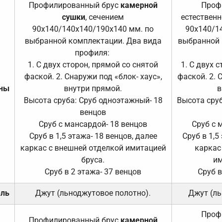
Профилированный брус
камерной
Проф
сушки
, сечением
естественн
90х140/140х140/190х140 мм. по
90х140/1
выбранной комплектации. Два вида
выбранной 
профиля:
1. С двух сторон, прямой со снятой
1. С двух 
фаской. 2. Снаружи под «блок- хаус»,
фаской. 2. 
ены
внутри прямой.
в
Высота сруба: Сруб одноэтажный- 18
Высота сруб
венцов
Сруб с мансардой- 18 венцов
Сруб с 
Сруб в 1,5 этажа- 18 венцов, далее
Сруб в 1,5
каркас с внешней отделкой имитацией
каркас
бруса.
им
Сруб в 2 этажа- 37 венцов
Сруб в
ель
Джут (льноджутовое полотно).
Джут (ль
Проф
Профилированный брус
камерной