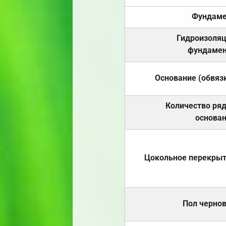
Фундаме
Гидроизоля
фундамен
Основание (обвяз
Количество ря
основа
Цокольное перекры
Пол черно