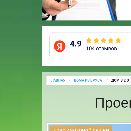
4.9
104
отзывов
ГЛАВНАЯ
ДОМА ИЗ БРУСА
CURRENT:
ДОМ В 2 Э
Прое
БРУС КАМЕРНОЙ СУШКИ