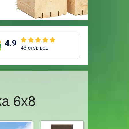
4.9
43
отзывов
а 6х8