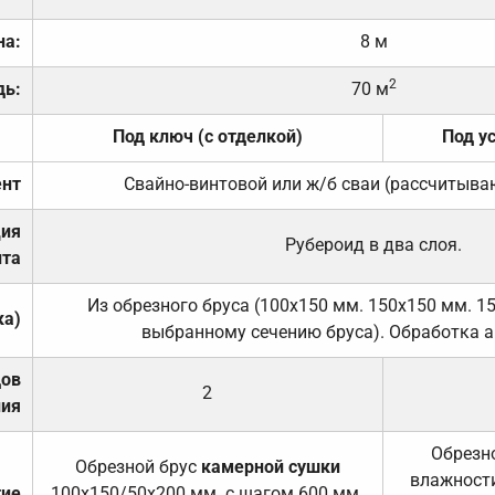
на:
8 м
2
дь:
70 м
Под ключ (с отделкой)
Под у
нт
Свайно-винтовой или ж/б сваи (рассчитыва
ция
Рубероид в два слоя.
та
Из обрезного бруса (100х150 мм. 150х150 мм. 1
ка)
выбранному сечению бруса). Обработка а
дов
2
ния
Обрезно
Обрезной брус
камерной сушки
влажности
тие
100х150/50х200 мм. с шагом 600 мм.