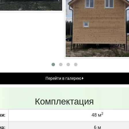
Перейти в галерею
Комплектация
2
ки:
48 м
на:
6 м