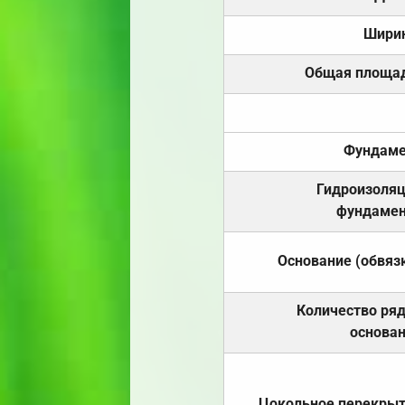
Шири
Общая площа
Фундаме
Гидроизоля
фундамен
Основание (обвяз
Количество ря
основа
Цокольное перекры