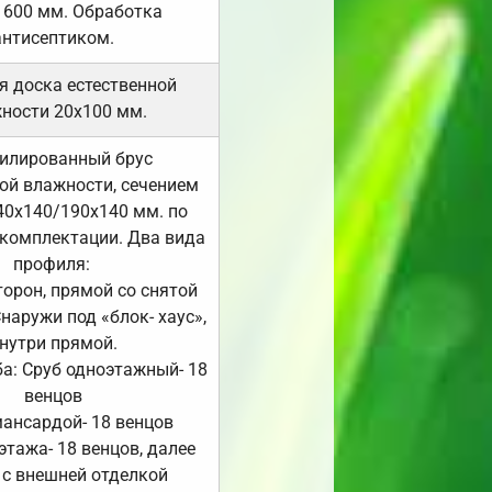
 600 мм. Обработка
антисептиком.
я доска естественной
ности 20х100 мм.
илированный брус
ой влажности, сечением
40х140/190х140 мм. по
комплектации. Два вида
профиля:
сторон, прямой со снятой
Снаружи под «блок- хаус»,
нутри прямой.
а: Сруб одноэтажный- 18
венцов
мансардой- 18 венцов
 этажа- 18 венцов, далее
 с внешней отделкой