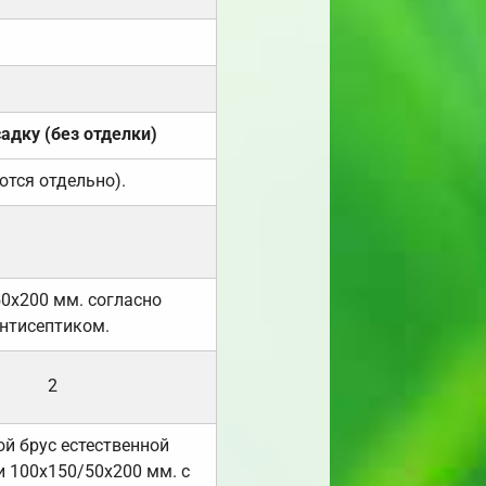
садку (без отделки)
ются отдельно).
50х200 мм. согласно
нтисептиком.
2
й брус естественной
 100х150/50х200 мм. с