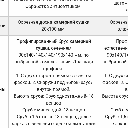
шагом
Обработка антисептиком.
Обрезная доска
камерной сушки
Обрезна
вой
20х100 мм.
влаж
Профилированный брус
камерной
Проф
сушки
, сечением
естественн
90х140/140х140/190х140 мм. по
90х140/1
выбранной комплектации. Два вида
выбранной 
профиля:
1. С двух сторон, прямой со снятой
1. С двух 
фаской. 2. Снаружи под «блок- хаус»,
фаской. 2. 
ены
внутри прямой.
в
Высота сруба: Сруб одноэтажный- 18
Высота сруб
венцов
Сруб с мансардой- 18 венцов
Сруб с 
Сруб в 1,5 этажа- 18 венцов, далее
Сруб в 1,5
каркас с внешней отделкой имитацией
каркас