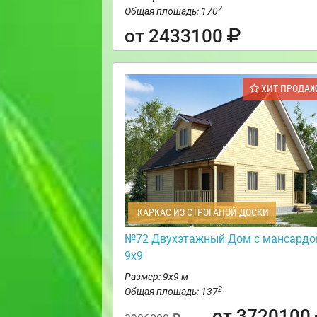
2
Общая площадь: 170
от 2433100
ХИТ ПРОДА
КАРКАС ИЗ СТРОГАНОЙ ДОСКИ
№72 Двухэтажный Дом с мансардо
9х9
Размер: 9х9 м
2
Общая площадь: 137
от 3720100