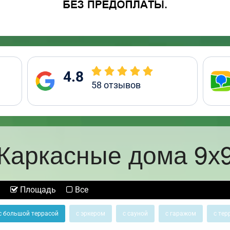
4.8
58
отзывов
Каркасные дома 9х
Площадь
Все
с большой террасой
с эркером
с сауной
с гаражом
с тер