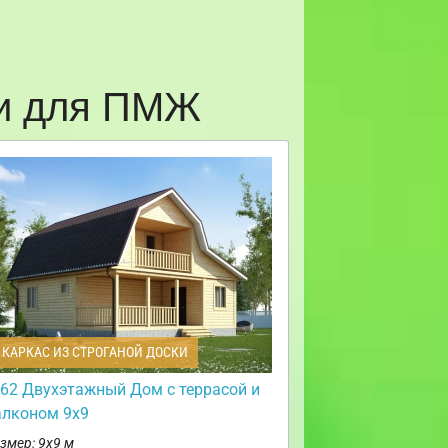
ни для ПМЖ
КАРКАС ИЗ СТРОГАНОЙ ДОСКИ
62 Двухэтажный Дом с террасой и
алконом 9х9
змер: 9х9 м