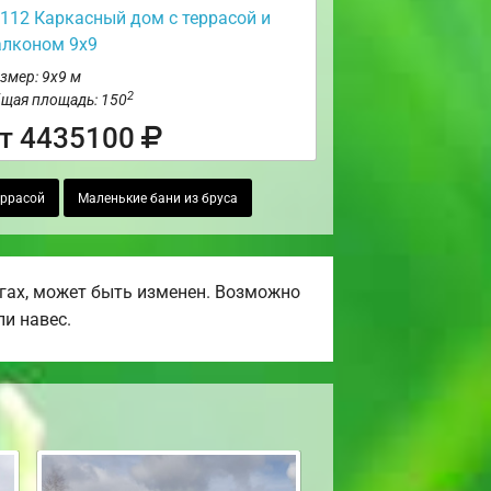
112 Каркасный дом с террасой и
алконом 9х9
змер: 9х9 м
2
щая площадь: 150
т 4435100
еррасой
Маленькие бани из бруса
гах, может быть изменен. Возможно
ли навес.