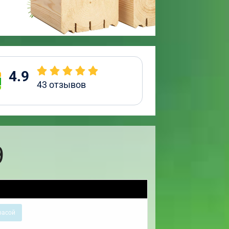
4.9
43
отзывов
9
расой