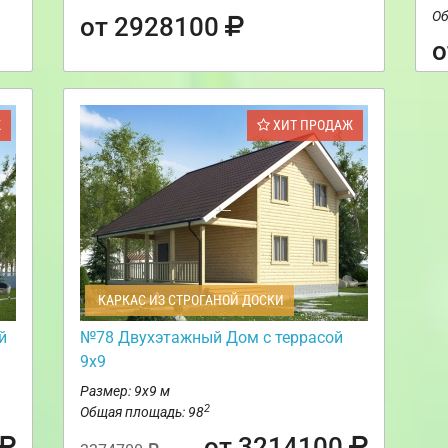
Об
от 2928100
о
Ж
ХИТ ПРОДАЖ
КАРКАС ИЗ СТРОГАНОЙ ДОСКИ
й
№78 Двухэтажный Дом с террасой
9х9
Размер: 9х9 м
2
Общая площадь: 98
от 3214100