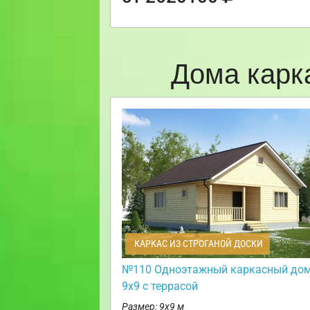
Дома карк
КАРКАС ИЗ СТРОГАНОЙ ДОСКИ
№110 Одноэтажный каркасный до
9х9 с террасой
Размер: 9х9 м