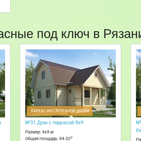
асные под ключ в Ряза
КАРКАС ИЗ СТРОГАНОЙ ДОСКИ
м
№31 Дом с террасой 9х9
№
б
Размер: 9х9 м
2
Общая площадь: 94.02
Ра