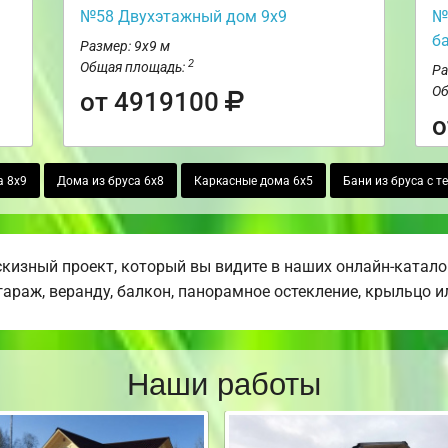
№58 Двухэтажный дом 9х9
№
б
Размер: 9х9 м
2
Общая площадь:
Ра
Об
от 4919100
о
а 8х9
Дома из бруса 6х8
Каркасные дома 6х5
Бани из бруса с т
изный проект, который вы видите в наших онлайн-катало
гараж, веранду, балкон, панорамное остекление, крыльцо и
Наши работы