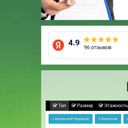
4.9
96
отзывов
Тип
Размер
Этажность
с маленькой террасой
с балконом