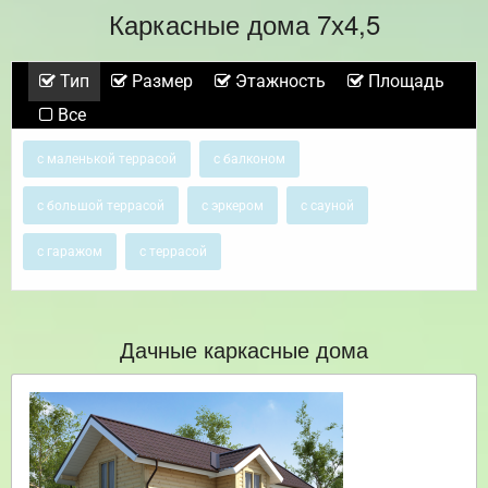
Каркасные дома 7х4,5
Тип
Размер
Этажность
Площадь
Все
с маленькой террасой
с балконом
с большой террасой
с эркером
с сауной
с гаражом
с террасой
Дачные каркасные дома