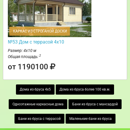
КАРКАС ИЗ СТРОГАНОЙ ДОСКИ
№53 Дом с террасой 4х10
Размер: 4х10 м
2
Общая площадь:
от 1190100
Дома из бруса 4х5
Дома из бруса более 100 кв.м.
Одноэтажные каркасные дома
Бани из бруса с мансардой
Бани из бруса с террасой
Маленькие бани из бруса