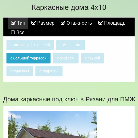
Каркасные дома 4х10
Тип
Размер
Этажность
Площадь
Все
с маленькой террасой
с балконом
с большой террасой
с эркером
с сауной
с гаражом
с террасой
Дома каркасные под ключ в Рязани для ПМЖ