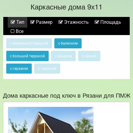
Каркасные дома 9х11
Тип
Размер
Этажность
Площадь
Все
с маленькой террасой
с балконом
с большой террасой
с эркером
с сауной
с гаражом
с террасой
Дома каркасные под ключ в Рязани для ПМЖ