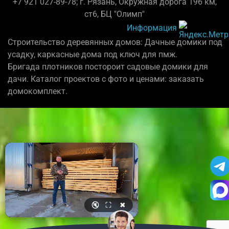
+7 921 027-89-78; г. Рязань, Окружная дорога 196 км,
ст6, БЦ "Олимп"
Информация
Строительство деревянных домов: Дачные домики под
усадку, каркасные дома под ключ для пмж.
Бригада плотников постороит садовые домики для
дачи. Каталог проектов с фото и ценами: заказать
домокомплект.
🔇
⛶
✖