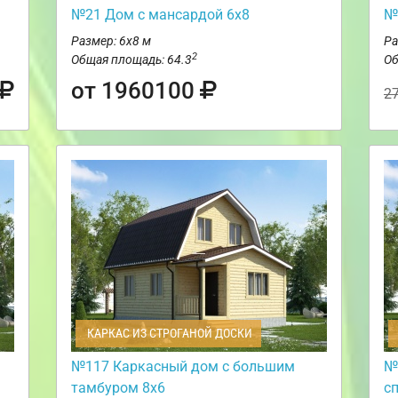
№21 Дом с мансардой 6х8
№
Размер: 6х8 м
Ра
2
Общая площадь: 64.3
Об
от 1960100
2
КАРКАС ИЗ СТРОГАНОЙ ДОСКИ
№117 Каркасный дом с большим
№
тамбуром 8х6
с