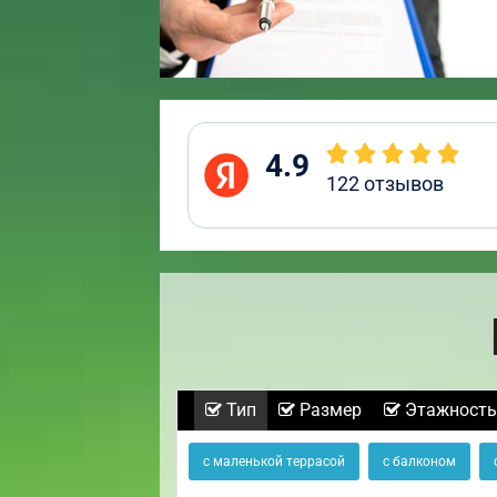
4.9
122
отзывов
Тип
Размер
Этажность
с маленькой террасой
с балконом