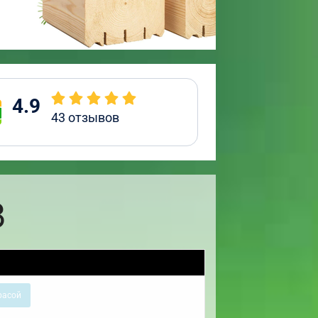
4.9
43
отзывов
8
расой