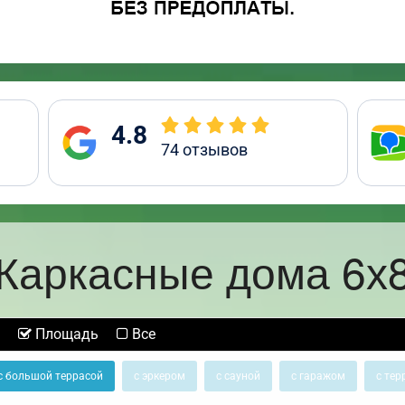
4.8
74
отзывов
Каркасные дома 6х
Площадь
Все
с большой террасой
с эркером
с сауной
с гаражом
с тер