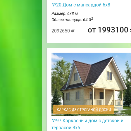
№20 Дом с мансардой 6х8
Размер: 6х8 м
2
Общая площадь: 64.3
от 1993100
2092650
КАРКАС ИЗ СТРОГАНОЙ ДОСКИ
№97 Каркасный дом с детской и
террасой 8х6