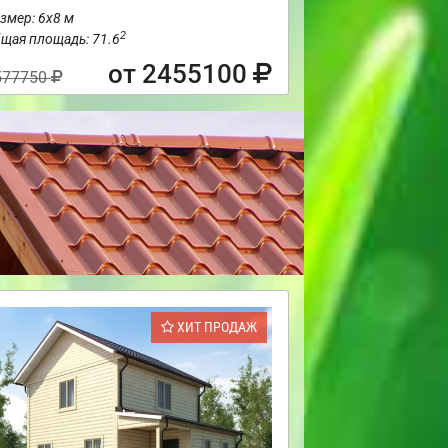
змер: 6х8 м
2
щая площадь: 71.6
от 2455100
577750
ХИТ ПРОДАЖ