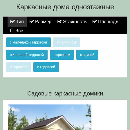
Каркасные дома одноэтажные
Тип
Размер
Этажность
Площадь
Все
с маленькой террасой
с балконом
с большой террасой
с эркером
с сауной
с гаражом
с террасой
Садовые каркасные домики