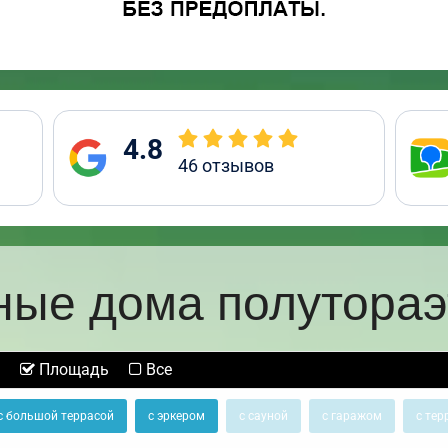
4.8
46
отзывов
ные дома полутора
Площадь
Все
с большой террасой
с эркером
с сауной
с гаражом
с тер