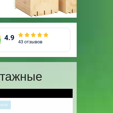
4.9
43
отзывов
этажные
расой