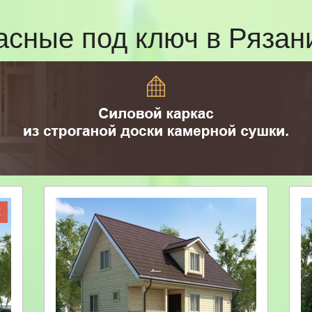
асные под ключ в Ряза
Ж