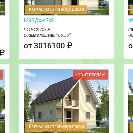
КАРКАС ИЗ СТРОГАНОЙ ДОСКИ
№35 Дом 7х9
№
Размер: 7х9 м
Ра
2
Общая площадь: 106.56
Об
от 3016100
о
Ж
ХИТ ПРОДАЖ
КАРКАС ИЗ СТРОГАНОЙ ДОСКИ