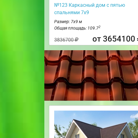
№123 Каркасный дом с пятью
спальнями 7х9
Размер: 7х9 м
2
Общая площадь: 109.7
от 3654100
3836700