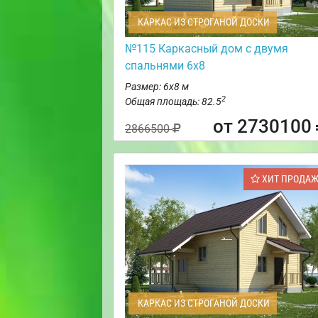
КАРКАС ИЗ СТРОГАНОЙ ДОСКИ
№115 Каркасный дом с двумя
спальнями 6х8
Размер: 6х8 м
2
Общая площадь: 82.5
от 2730100
2866500
ХИТ ПРОДА
КАРКАС ИЗ СТРОГАНОЙ ДОСКИ