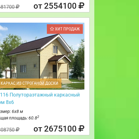
от 2554100
681700
ХИТ ПРОДАЖ
КАРКАС ИЗ СТРОГАНОЙ ДОСКИ
116 Полутораэтажный каркасный
ом 8х6
змер: 6х8 м
2
щая площадь: 60.8
от 2675100
808750