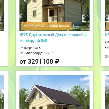
КАРКАС ИЗ СТРОГАНОЙ ДОСКИ
№75 Двухэтажный Дом с террасой и
№
мансардой 8х8
Ра
Об
Размер: 8х8 м
2
Общая площадь: 113
3
от 3291100