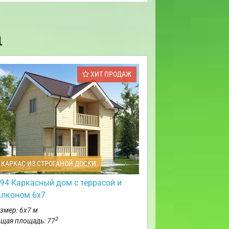
а
ХИТ ПРОДАЖ
КАРКАС ИЗ СТРОГАНОЙ ДОСКИ
94 Каркасный дом с террасой и
алконом 6х7
змер: 6х7 м
2
щая площадь: 77