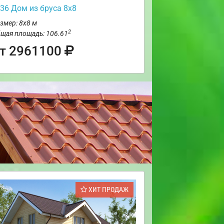
36 Дом из бруса 8х8
змер: 8х8 м
2
щая площадь: 106.61
т 2961100
ХИТ ПРОДАЖ