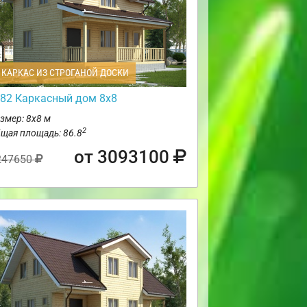
КАРКАС ИЗ СТРОГАНОЙ ДОСКИ
82 Каркасный дом 8х8
змер: 8х8 м
2
щая площадь: 86.8
от 3093100
247650