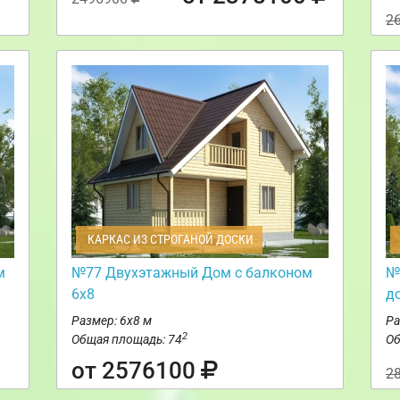
2
КАРКАС ИЗ СТРОГАНОЙ ДОСКИ
м
№77 Двухэтажный Дом с балконом
№
6х8
д
Размер: 6х8 м
Ра
2
Общая площадь: 74
Об
от 2576100
2