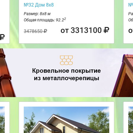
№32 Дом 8х8
№
Размер: 8х8 м
Ра
2
Общая площадь: 92.2
Об
от 3313100
о
3478650