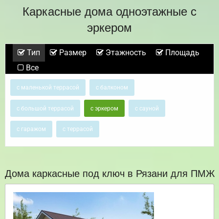
Каркасные дома одноэтажные с
эркером
Тип
Размер
Этажность
Площадь
Все
с маленькой террасой
с балконом
с большой террасой
с эркером
с сауной
с гаражом
с террасой
Дома каркасные под ключ в Рязани для ПМЖ