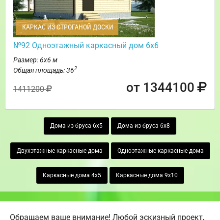
КАРКАС ИЗ СТРОГАНОЙ ДОСКИ
№92 Одноэтажный каркасный дом 6х6
Размер: 6х6 м
2
Общая площадь: 36
от 1344100
1411200
Дома из бруса 6х5
Дома из бруса 6х8
Двухэтажные каркасные дома
Одноэтажные каркасные дома
Каркасные дома 4х5
Каркасные дома 9х10
Обращаем ваше внимание! Любой эскизный проект,