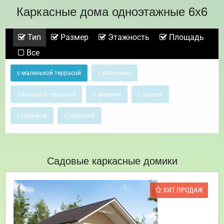
Каркасные дома одноэтажные 6х6
Тип
Размер
Этажность
Площадь
Все
с маленькой террасой
с балконом
с большой террасой
с эркером
с сауной
с гаражом
с террасой
Садовые каркасные домики
ХИТ ПРОДАЖ