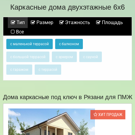
Каркасные дома двухэтажные 6х6
Тип
Размер
Этажность
Площадь
Все
с маленькой террасой
с балконом
с большой террасой
с эркером
с сауной
с гаражом
с террасой
Дома каркасные под ключ в Рязани для ПМЖ
ХИТ ПРОДАЖ