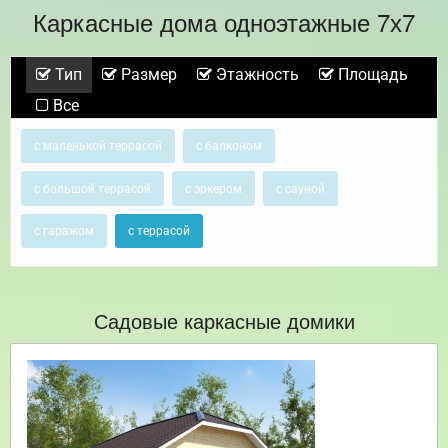
Каркасные дома одноэтажные 7х7
Тип
Размер
Этажность
Площадь
Все
с маленькой террасой
с балконом
с большой террасой
с эркером
с сауной
с гаражом
с террасой
Садовые каркасные домики