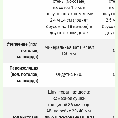
стены (боковые)
стен
высотой 1,5 м. в
высо
полутораэтажном доме
полутор
2,4 м ±4 см (поднят
2,5 м 
брусом на 18 венцов) в
брусом 
двухэтажном доме.
двухэ
Утепление (пол,
Минеральная вата
Knauf
потолок,
От
150
мм.
мансарда)
Пароизоляция
(пол, потолок,
Ондутис
R70
.
От
мансарда)
Шпунтованная доска
камерной сушки
толщиной 36 мм. сорт
АВ. по рейке 20х40 мм.
Пол чистовой
либо шпунтованная ДСП
От