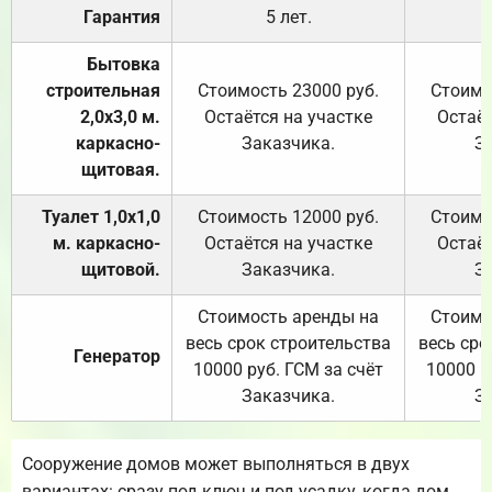
Гарантия
5 лет.
Бытовка
строительная
Стоимость 23000 руб.
Стоимо
2,0х3,0 м.
Остаётся на участке
Остаёт
каркасно-
Заказчика.
З
щитовая.
Туалет 1,0х1,0
Стоимость 12000 руб.
Стоимо
м. каркасно-
Остаётся на участке
Остаёт
щитовой.
Заказчика.
З
Стоимость аренды на
Стоимо
весь срок строительства
весь сро
Генератор
10000 руб. ГСМ за счёт
10000 р
Заказчика.
З
Сооружение домов может выполняться в двух
вариантах: сразу под ключ и под усадку, когда дом