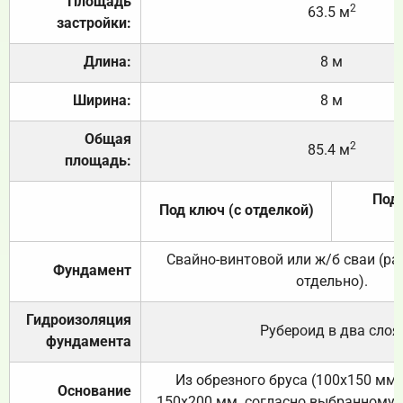
Площадь
2
63.5 м
застройки:
Длина:
8 м
Ширина:
8 м
Общая
2
85.4 м
площадь:
Под 
Под ключ (с отделкой)
Свайно-винтовой или ж/б сваи (р
Фундамент
отдельно).
Гидроизоляция
Рубероид в два слоя
фундамента
Из обрезного бруса (100х150 мм.
Основание
150х200 мм. согласно выбранному с