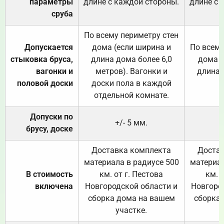
параметры
длине с каждой стороны.
длине с 
сруба
По всему периметру стен
Допускается
дома (если ширина и
По всему
стыковка бруса,
длина дома более 6,0
дома (
вагонки и
метров). Вагонки и
длина 
половой доски
доски пола в каждой
отдельной комнате.
Допуски по
+/- 5 мм.
брусу, доске
Доставка комплекта
Достав
материала в радиусе 500
материал
В стоимость
км. от г. Пестова
км. 
включена
Новгородской области и
Новгоро
сборка дома на вашем
сборка
участке.