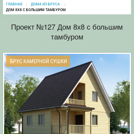
ГЛАВНАЯ
ДОМА ИЗ БРУСА
CURRENT:
ДОМ 8Х8 С БОЛЬШИМ ТАМБУРОМ
Проект №127 Дом 8х8 с большим
тамбуром
БРУС КАМЕРНОЙ СУШКИ