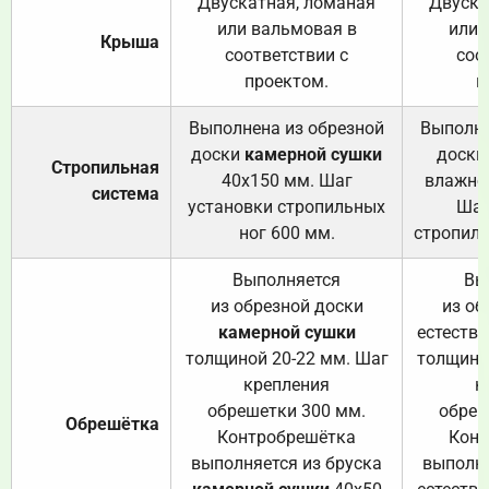
Двускатная, ломаная
Двуска
или вальмовая в
или 
Крыша
соответствии с
соо
проектом.
п
Выполнена из обрезной
Выполне
доски
камерной сушки
доски
Стропильная
40х150 мм. Шаг
влажно
система
установки стропильных
Шаг
ног 600 мм.
стропиль
Выполняется
Вы
из обрезной доски
из об
камерной сушки
естеств
толщиной 20-22 мм. Шаг
толщино
крепления
к
обрешетки 300 мм.
обреш
Обрешётка
Контробрешётка
Конт
выполняется из бруска
выполня