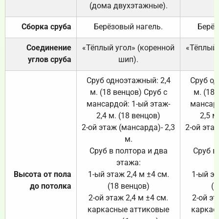
(дома двухэтажные).
Сборка сруба
Берёзовый нагель.
Берёз
Соединение
«Тёплый угол» (коренной
«Тёплый 
углов сруба
шип).
Сруб одноэтажный: 2,4
Сруб од
м. (18 венцов) Сруб с
м. (18
мансардой: 1-ый этаж-
мансард
2,4 м. (18 венцов)
2,5 м
2-ой этаж (мансарда)- 2,3
2-ой этаж
м.
Сруб в полтора и два
Сруб в
этажа:
Высота от пола
1-ый этаж 2,4 м ±4 см.
1-ый эт
до потолка
(18 венцов)
(1
2-ой этаж 2,4 м ±4 см.
2-ой эт
каркасные аттиковые
каркас