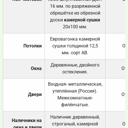
16 мм. по разряженной
обрешётке из обрезной
доски
камерной сушки
20х100 мм.
Евровагонка камерной
Потолки
сушки толщиной 12,5
От
мм. сорт АВ.
Деревянные, двойного
Окна
От
остекления.
Входная- металлическая,
утеплённая (Россия).
Двери
От
Межкомнатные-
филёнчатые.
Наличник деревянный,
Наличники на
строганый, камерной
От
окна и двери