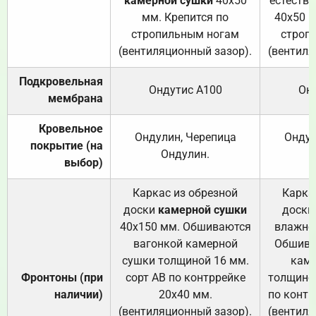
камерной сушки
40х50
естеств
мм. Крепится по
40х50 м
стропильным ногам
строп
(вентиляционный зазор).
(вентиля
Подкровельная
Ондутис А100
Он
мембрана
Кровельное
Ондулин, Черепица
Ондул
покрытие (на
Ондулин.
выбор)
Каркас из обрезной
Карка
доски
камерной сушки
доски
40х150 мм. Обшиваются
влажно
вагонкой камерной
Обшива
сушки толщиной 16 мм.
каме
Фронтоны (при
сорт АВ по контррейке
толщиной
наличии)
20х40 мм.
по контр
(вентиляционный зазор).
(вентиля