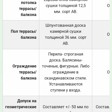
потолка
сушки толщиной 12,5
От
террасы/
мм. сорт АВ.
балкона
Шпунтованная доска
Пол террасы/
камерной сушки
От
балкона
толщиной 36 мм. сорт
АВ.
Перила- строганая
доска. Балясины-
Ограждение
точеные, фигурные. Либо
террасы/
ограждение в
От
балкона
скандинавском стиле.
Устанавливаются
ступени у входа.
Допуск на
геометрические
Составляет +/- 50 мм по
Составля