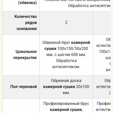
(обвязка)
Обработка антисептик
Количество
рядов
2
основания
Обр
Обрезной брус
камерной
естеств
сушки
100х150/50х200
Цокольное
100х15
мм. с шагом 600 мм.
перекрытие
шаг
Обработка
О
антисептиком.
ант
Обрезная доска
Обр
Пол черновой
камерной сушки
20х100
естеств
мм.
2
Профилированный брус
Профили
камерной сушки
,
естестве