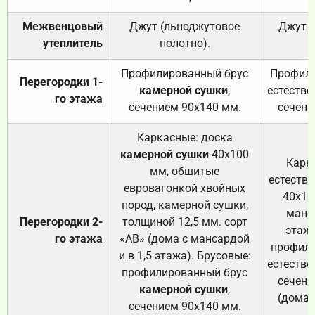
Межвенцовый
Джут (льноджутовое
Джут 
утеплитель
полотно).
п
Профилированный брус
Профили
Перегородки 1-
камерной сушки
,
естестве
го этажа
сечением 90х140 мм.
сечени
Каркасные: доска
камерной сушки
40х100
Карк
мм, обшитые
естеств
евровагонкой хвойных
40х10
пород, камерной сушки,
манса
Перегородки 2-
толщиной 12,5 мм. сорт
этажа
го этажа
«АВ» (дома с мансардой
профили
и в 1,5 этажа). Брусовые:
естестве
профилированный брус
сечени
камерной сушки
,
(дома 
сечением 90х140 мм.