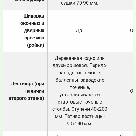
сушки 70-90 мм.
Шиповка
оконных и
дверных
Да.
От
проёмов
(ройки)
Деревянная, одно или
двухмаршевая. Перила-
заводские резные,
балясины- заводские
Лестница (при
точеные,
наличии
От
устанавливаются
второго этажа)
стартовые точёные
столбы. Ступени 40х200
мм. Тетива лестницы-
90х140 мм.