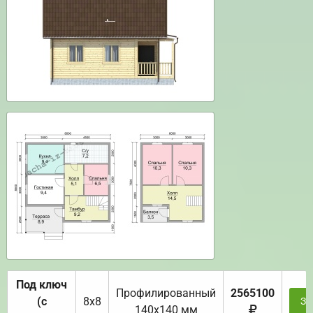
Под ключ
Профилированный
2565100
(с
8х8
За
140х140 мм