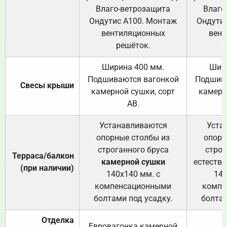
Влаго-ветрозащита
Влаго
Ондутис А100. Монтаж
Ондути
вентиляционных
вент
решёток.
Ширина 400 мм.
Шир
Подшиваются вагонкой
Подшива
Свесы крыши
камерной сушки, сорт
камерн
АВ.
Устанавливаются
Уста
опорные столбы из
опорн
строганного бруса
строг
Терраса/балкон
камерной сушки
естеств
(при наличии)
140х140 мм. с
140
компенсационными
компе
болтами под усадку.
болтам
Отделка
Евровагонка камерной