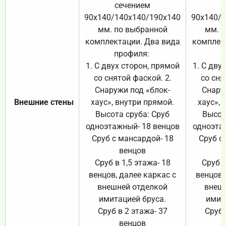
сечением
с
90х140/140х140/190х140
90х140/
мм. по выбранной
мм. 
комплектации. Два вида
комплек
профиля:
п
1. С двух сторон, прямой
1. С дву
со снятой фаской. 2.
со сня
Снаружи под «блок-
Снару
Внешние стены
хаус», внутри прямой.
хаус», 
Высота сруба: Сруб
Высот
одноэтажный- 18 венцов
одноэта
Сруб с мансардой- 18
Сруб с
венцов
Сруб в 1,5 этажа- 18
Сруб в
венцов, далее каркас с
венцов,
внешней отделкой
внеш
имитацией бруса.
имит
Сруб в 2 этажа- 37
Сруб 
венцов