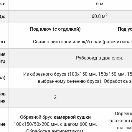
на:
6 м
2
дь:
60.8 м
Под ключ (с отделкой)
Под у
нт
Свайно-винтовой или ж/б сваи (рассчитыва
ция
Рубероид в два слоя.
та
Из обрезного бруса (100х150 мм. 150х150 мм. 1
ка)
выбранному сечению бруса). Обработка а
дов
2
ния
Обрезно
Обрезной брус
камерной сушки
влажности
тие
100х150/50х200 мм. с шагом 600 мм.
шагом
Обработка антисептиком.