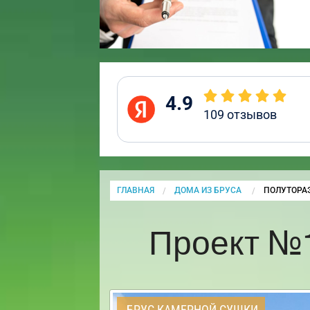
4.9
109
отзывов
ГЛАВНАЯ
ДОМА ИЗ БРУСА
CURRENT:
ПОЛУТОРА
Проект №
БРУС КАМЕРНОЙ СУШКИ