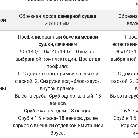
Обрезная доска
камерной сушки
Обрезна
вой
20х100 мм.
влаж
Профилированный брус
камерной
Проф
сушки
, сечением
естественн
90х140/140х140/190х140 мм. по
90х140/1
выбранной комплектации. Два вида
выбранной 
профиля:
1. С двух сторон, прямой со снятой
1. С двух 
фаской. 2. Снаружи под «блок- хаус»,
фаской. 2. 
ены
внутри прямой.
в
Высота сруба: Сруб одноэтажный- 18
Высота сруб
венцов
Сруб с мансардой- 18 венцов
Сруб с 
Сруб в 1,5 этажа- 18 венцов, далее
Сруб в 1,5
каркас с внешней отделкой имитацией
каркас
бруса.
им