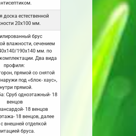
антисептиком.
я доска естественной
ности 20х100 мм.
илированный брус
ой влажности, сечением
40х140/190х140 мм. по
комплектации. Два вида
профиля:
сторон, прямой со снятой
Снаружи под «блок- хаус»,
нутри прямой.
а: Сруб одноэтажный- 18
венцов
мансардой- 18 венцов
 этажа- 18 венцов, далее
 с внешней отделкой
итацией бруса.