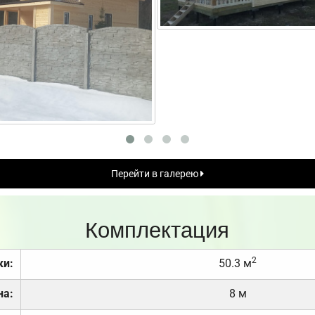
Перейти в галерею
Комплектация
2
ки:
50.3 м
на:
8 м