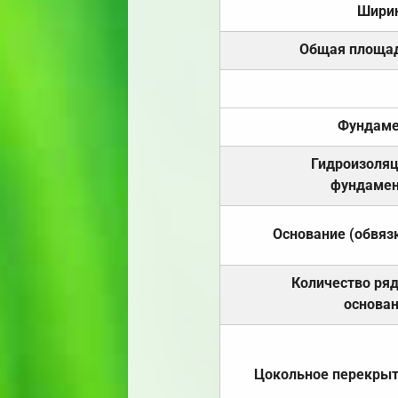
Шири
Общая площа
Фундаме
Гидроизоля
фундамен
Основание (обвяз
Количество ря
основа
Цокольное перекры