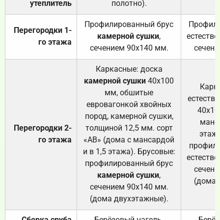
утеплитель
полотно).
п
Профилированный брус
Профили
Перегородки 1-
камерной сушки
,
естестве
го этажа
сечением 90х140 мм.
сечени
Каркасные: доска
камерной сушки
40х100
Карк
мм, обшитые
естеств
евровагонкой хвойных
40х10
пород, камерной сушки,
манса
Перегородки 2-
толщиной 12,5 мм. сорт
этажа
го этажа
«АВ» (дома с мансардой
профили
и в 1,5 этажа). Брусовые:
естестве
профилированный брус
сечени
камерной сушки
,
(дома 
сечением 90х140 мм.
(дома двухэтажные).
Сборка сруба
Берёзовый нагель.
Берёз