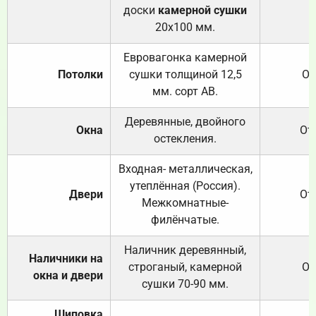
доски
камерной сушки
20х100 мм.
Евровагонка камерной
Потолки
сушки толщиной 12,5
От
мм. сорт АВ.
Деревянные, двойного
Окна
От
остекления.
Входная- металлическая,
утеплённая (Россия).
Двери
От
Межкомнатные-
филёнчатые.
Наличник деревянный,
Наличники на
строганый, камерной
От
окна и двери
сушки 70-90 мм.
Шиповка