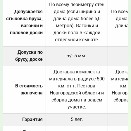
По всему периметру стен
Допускается
дома (если ширина и
По всему
стыковка бруса,
длина дома более 6,0
дома (
вагонки и
метров). Вагонки и
длина 
половой доски
доски пола в каждой
отдельной комнате.
Допуски по
+/- 5 мм.
брусу, доске
Доставка комплекта
Достав
материала в радиусе 500
материал
В стоимость
км. от г. Пестова
км. 
включена
Новгородской области и
Новгоро
сборка дома на вашем
сборка
участке.
Гарантия
5 лет.