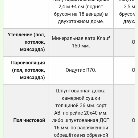
2,4 м ±4 см (поднят
2,5 м 
брусом на 18 венцов) в
брусом 
двухэтажном доме.
двухэ
Утепление (пол,
Минеральная вата
Knauf
потолок,
От
150
мм.
мансарда)
Пароизоляция
(пол, потолок,
Ондутис
R70
.
От
мансарда)
Шпунтованная доска
камерной сушки
толщиной 36 мм. сорт
АВ. по рейке 20х40 мм.
Пол чистовой
либо шпунтованная ДСП
От
16 мм. по разряженной
обрешётке из обрезной