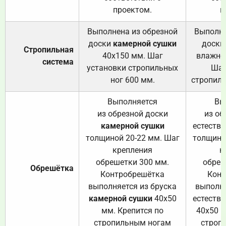
проектом.
п
Выполнена из обрезной
Выполне
доски
камерной сушки
доски
Стропильная
40х150 мм. Шаг
влажно
система
установки стропильных
Шаг
ног 600 мм.
стропиль
Выполняется
Вы
из обрезной доски
из об
камерной сушки
естеств
толщиной 20-22 мм. Шаг
толщино
крепления
к
обрешетки 300 мм.
обреш
Обрешётка
Контробрешётка
Конт
выполняется из бруска
выполня
камерной сушки
40х50
естеств
мм. Крепится по
40х50 м
стропильным ногам
строп