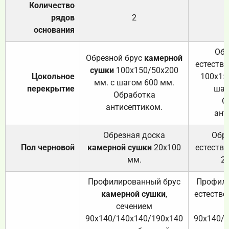
Количество
рядов
2
основания
Обр
Обрезной брус
камерной
естеств
сушки
100х150/50х200
Цокольное
100х15
мм. с шагом 600 мм.
перекрытие
шаг
Обработка
О
антисептиком.
ант
Обрезная доска
Обр
Пол черновой
камерной сушки
20х100
естеств
мм.
2
Профилированный брус
Профили
камерной сушки
,
естестве
сечением
с
90х140/140х140/190х140
90х140/