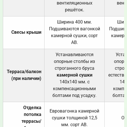
вентиляционных
вент
решёток.
Ширина 400 мм.
Шир
Подшиваются вагонкой
Подшива
Свесы крыши
камерной сушки, сорт
камерн
АВ.
Устанавливаются
Уста
опорные столбы из
опорн
строганного бруса
строг
Терраса/балкон
камерной сушки
естеств
(при наличии)
140х140 мм. с
140
компенсационными
компе
болтами под усадку.
болтам
Отделка
Евровагонка камерной
потолка
сушки толщиной 12,5
От
террасы/
мм. сорт АВ.