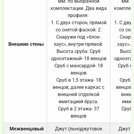
мм. по выбранной
мм. 
комплектации. Два вида
комплек
профиля:
п
1. С двух сторон, прямой
1. С дву
со снятой фаской. 2.
со сня
Снаружи под «блок-
Снару
Внешние стены
хаус», внутри прямой.
хаус», 
Высота сруба: Сруб
Высот
одноэтажный- 18 венцов
одноэта
Сруб с мансардой- 18
Сруб с
венцов
Сруб в 1,5 этажа- 18
Сруб в
венцов, далее каркас с
венцов,
внешней отделкой
внеш
имитацией бруса.
имит
Сруб в 2 этажа- 37
Сруб 
венцов
Межвенцовый
Джут (льноджутовое
Джут 