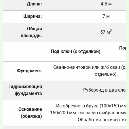
Длина:
4.5 м
Ширина:
7 м
Общая
2
57 м
площадь:
Под 
Под ключ (с отделкой)
Свайно-винтовой или ж/б сваи (р
Фундамент
отдельно).
Гидроизоляция
Рубероид в два слоя
фундамента
Из обрезного бруса (100х150 мм.
Основание
150х200 мм. согласно выбранному с
(обвязка)
Обработка антисептик