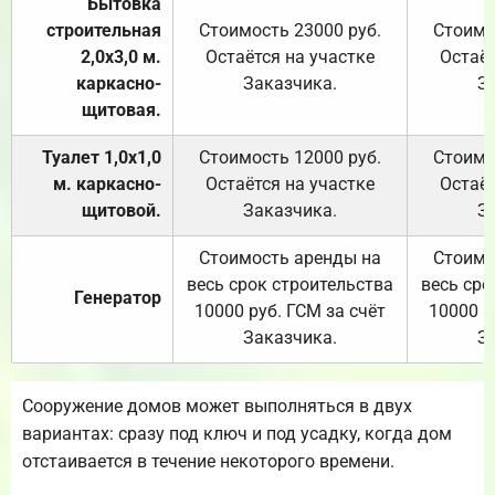
Бытовка
строительная
Стоимость 23000 руб.
Стоимо
2,0х3,0 м.
Остаётся на участке
Остаёт
каркасно-
Заказчика.
З
щитовая.
Туалет 1,0х1,0
Стоимость 12000 руб.
Стоимо
м. каркасно-
Остаётся на участке
Остаёт
щитовой.
Заказчика.
З
Стоимость аренды на
Стоимо
весь срок строительства
весь сро
Генератор
10000 руб. ГСМ за счёт
10000 р
Заказчика.
З
Сооружение домов может выполняться в двух
вариантах: сразу под ключ и под усадку, когда дом
отстаивается в течение некоторого времени.