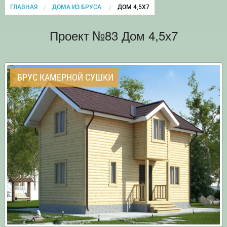
ГЛАВНАЯ
ДОМА ИЗ БРУСА
CURRENT:
ДОМ 4,5Х7
Проект №83 Дом 4,5х7
БРУС КАМЕРНОЙ СУШКИ