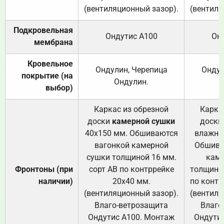
(вентиляционный зазор).
(вентиля
Подкровельная
Ондутис А100
Он
мембрана
Кровельное
Ондулин, Черепица
Ондул
покрытие (на
Ондулин.
выбор)
Каркас из обрезной
Карка
доски
камерной сушки
доски
40х150 мм. Обшиваются
влажно
вагонкой камерной
Обшива
сушки толщиной 16 мм.
каме
Фронтоны (при
сорт АВ по контррейке
толщиной
наличии)
20х40 мм.
по контр
(вентиляционный зазор).
(вентиля
Влаго-ветрозащита
Влаго
Ондутис А100. Монтаж
Ондути