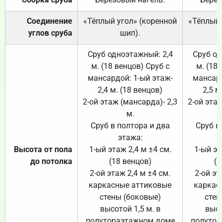
Соединение
«Тёплый угол» (коренной
«Тёплый 
углов сруба
шип).
Сруб одноэтажный: 2,4
Сруб од
м. (18 венцов) Сруб с
м. (18
мансардой: 1-ый этаж-
мансард
2,4 м. (18 венцов)
2,5 м
2-ой этаж (мансарда)- 2,3
2-ой этаж
м.
Сруб в полтора и два
Сруб в
этажа:
Высота от пола
1-ый этаж 2,4 м ±4 см.
1-ый эт
до потолка
(18 венцов)
(1
2-ой этаж 2,4 м ±4 см.
2-ой эт
каркасные аттиковые
каркас
стены (боковые)
стен
высотой 1,5 м. в
высо
полутораэтажном доме
полутор