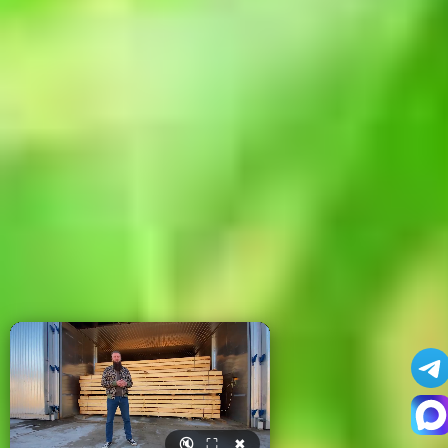
🔇
⛶
✖