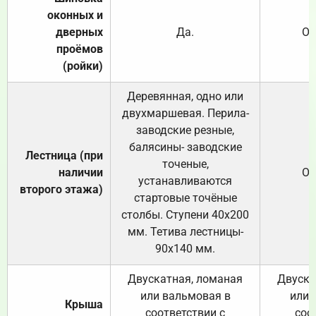
оконных и
дверных
Да.
От
проёмов
(ройки)
Деревянная, одно или
двухмаршевая. Перила-
заводские резные,
балясины- заводские
Лестница (при
точеные,
наличии
От
устанавливаются
второго этажа)
стартовые точёные
столбы. Ступени 40х200
мм. Тетива лестницы-
90х140 мм.
Двускатная, ломаная
Двуска
или вальмовая в
или 
Крыша
соответствии с
соо