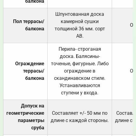
балкона
Шпунтованная доска
Пол террасы/
камерной сушки
От
балкона
толщиной 36 мм. сорт
АВ.
Перила- строганая
доска. Балясины-
Ограждение
точеные, фигурные. Либо
террасы/
ограждение в
От
балкона
скандинавском стиле.
Устанавливаются
ступени у входа.
Допуск на
геометрические
Составляет +/- 50 мм по
Составля
параметры
длине с каждой стороны.
длине с 
сруба