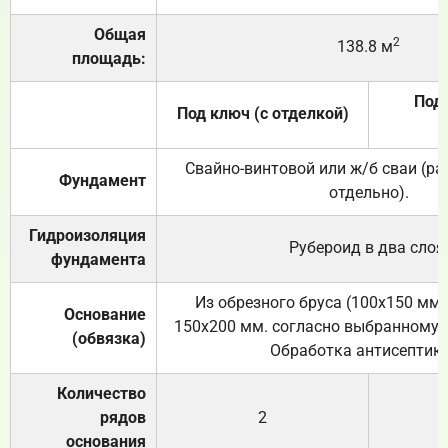
Общая
2
138.8 м
площадь:
Под 
Под ключ (с отделкой)
Свайно-винтовой или ж/б сваи (р
Фундамент
отдельно).
Гидроизоляция
Рубероид в два слоя
фундамента
Из обрезного бруса (100х150 мм.
Основание
150х200 мм. согласно выбранному с
(обвязка)
Обработка антисептик
Количество
рядов
2
основания