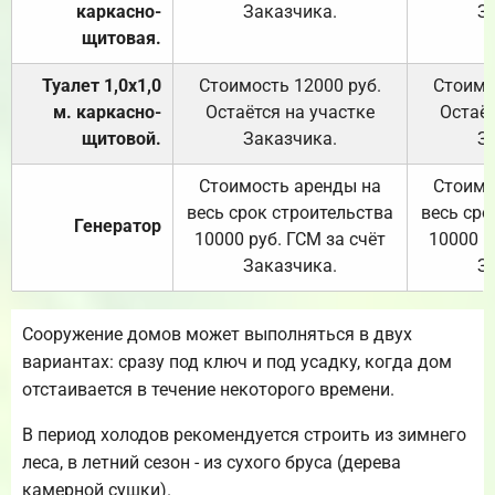
каркасно-
Заказчика.
З
щитовая.
Туалет 1,0х1,0
Стоимость 12000 руб.
Стоимо
м. каркасно-
Остаётся на участке
Остаёт
щитовой.
Заказчика.
З
Стоимость аренды на
Стоимо
весь срок строительства
весь сро
Генератор
10000 руб. ГСМ за счёт
10000 р
Заказчика.
З
Сооружение домов может выполняться в двух
вариантах: сразу под ключ и под усадку, когда дом
отстаивается в течение некоторого времени.
В период холодов рекомендуется строить из зимнего
леса, в летний сезон - из сухого бруса (дерева
камерной сушки).