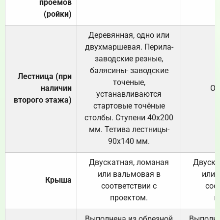
проёмов
(ройки)
Деревянная, одно или
двухмаршевая. Перила-
заводские резные,
балясины- заводские
Лестница (при
точеные,
наличии
От
устанавливаются
второго этажа)
стартовые точёные
столбы. Ступени 40х200
мм. Тетива лестницы-
90х140 мм.
Двускатная, ломаная
Двуска
или вальмовая в
или 
Крыша
соответствии с
соо
проектом.
п
Выполнена из обрезной
Выполне