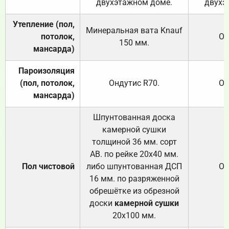
двухэтажном доме.
двухэ
Утепление (пол,
Минеральная вата
Knauf
потолок,
От
150
мм.
мансарда)
Пароизоляция
(пол, потолок,
Ондутис
R70
.
От
мансарда)
Шпунтованная доска
камерной сушки
толщиной 36 мм. сорт
АВ. по рейке 20х40 мм.
Пол чистовой
либо шпунтованная ДСП
От
16 мм. по разряженной
обрешётке из обрезной
доски
камерной сушки
20х100 мм.