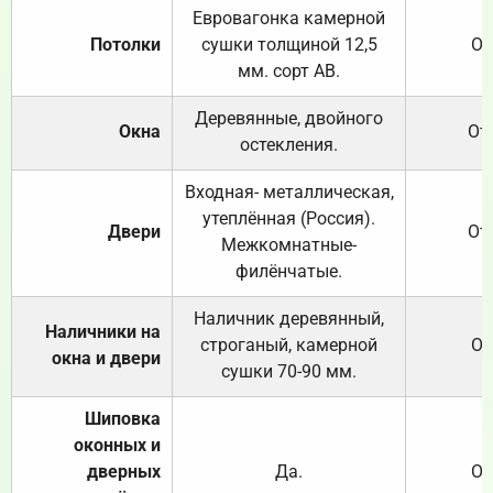
Евровагонка камерной
Потолки
сушки толщиной 12,5
От
мм. сорт АВ.
Деревянные, двойного
Окна
От
остекления.
Входная- металлическая,
утеплённая (Россия).
Двери
От
Межкомнатные-
филёнчатые.
Наличник деревянный,
Наличники на
строганый, камерной
От
окна и двери
сушки 70-90 мм.
Шиповка
оконных и
дверных
Да.
От