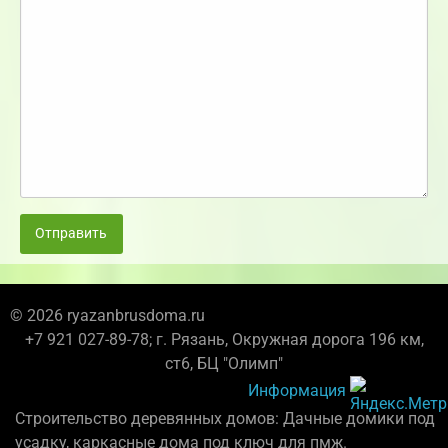
Отправить
© 2026 ryazanbrusdoma.ru
+7 921 027-89-78; г. Рязань, Окружная дорога 196 км,
ст6, БЦ "Олимп"
Информация
Строительство деревянных домов: Дачные домики под
усадку, каркасные дома под ключ для пмж.