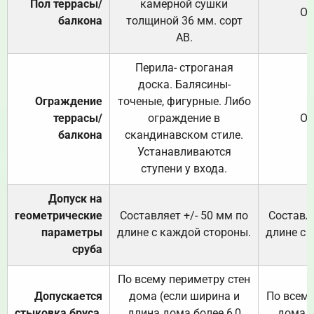
Пол террасы/
камерной сушки
От
балкона
толщиной 36 мм. сорт
АВ.
Перила- строганая
доска. Балясины-
Ограждение
точеные, фигурные. Либо
террасы/
ограждение в
От
балкона
скандинавском стиле.
Устанавливаются
ступени у входа.
Допуск на
геометрические
Составляет +/- 50 мм по
Составля
параметры
длине с каждой стороны.
длине с 
сруба
По всему периметру стен
Допускается
дома (если ширина и
По всему
стыковка бруса,
длина дома более 6,0
дома (