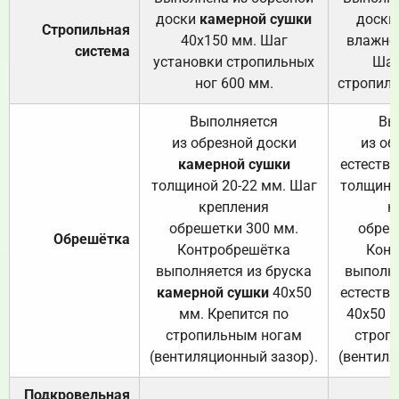
доски
камерной сушки
доски
Стропильная
40х150 мм. Шаг
влажно
система
установки стропильных
Шаг
ног 600 мм.
стропиль
Выполняется
Вы
из обрезной доски
из об
камерной сушки
естеств
толщиной 20-22 мм. Шаг
толщино
крепления
к
обрешетки 300 мм.
обреш
Обрешётка
Контробрешётка
Конт
выполняется из бруска
выполня
камерной сушки
40х50
естеств
мм. Крепится по
40х50 м
стропильным ногам
строп
(вентиляционный зазор).
(вентиля
Подкровельная