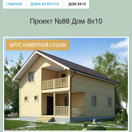
ГЛАВНАЯ
ДОМА ИЗ БРУСА
CURRENT:
ДОМ 8Х10
Проект №88 Дом 8х10
БРУС КАМЕРНОЙ СУШКИ