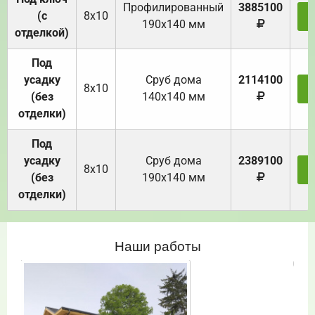
Профилированный
3885100
(с
8х10
З
190х140 мм
отделкой)
Под
усадку
Cруб дома
2114100
8х10
З
(без
140х140 мм
отделки)
Под
усадку
Cруб дома
2389100
8х10
З
(без
190х140 мм
отделки)
Наши работы