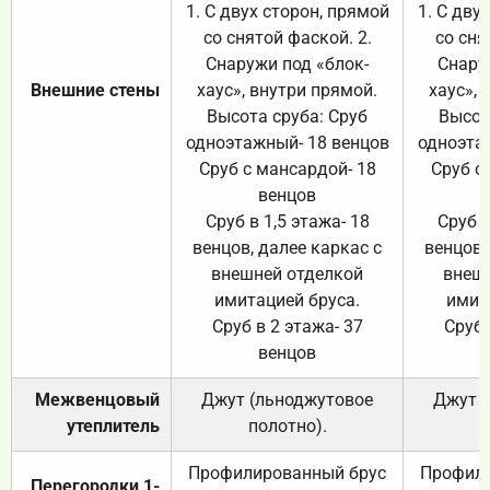
1. С двух сторон, прямой
1. С дву
со снятой фаской. 2.
со сня
Снаружи под «блок-
Снару
Внешние стены
хаус», внутри прямой.
хаус», 
Высота сруба: Сруб
Высот
одноэтажный- 18 венцов
одноэта
Сруб с мансардой- 18
Сруб с
венцов
Сруб в 1,5 этажа- 18
Сруб в
венцов, далее каркас с
венцов,
внешней отделкой
внеш
имитацией бруса.
имит
Сруб в 2 этажа- 37
Сруб 
венцов
Межвенцовый
Джут (льноджутовое
Джут 
утеплитель
полотно).
п
Профилированный брус
Профили
Перегородки 1-