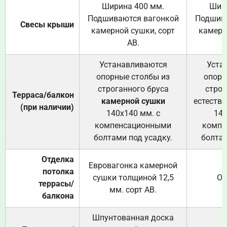
Ширина 400 мм.
Шир
Подшиваются вагонкой
Подшива
Свесы крыши
камерной сушки, сорт
камерн
АВ.
Устанавливаются
Уста
опорные столбы из
опорн
строганного бруса
строг
Терраса/балкон
камерной сушки
естеств
(при наличии)
140х140 мм. с
140
компенсационными
компе
болтами под усадку.
болтам
Отделка
Евровагонка камерной
потолка
сушки толщиной 12,5
От
террасы/
мм. сорт АВ.
балкона
Шпунтованная доска