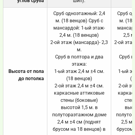
углов сруба
шип).
Сруб одноэтажный: 2,4
Сруб од
м. (18 венцов) Сруб с
м. (18
мансардой: 1-ый этаж-
мансард
2,4 м. (18 венцов)
2,5 м
2-ой этаж (мансарда)- 2,3
2-ой этаж
м.
Сруб в полтора и два
Сруб в
этажа:
Высота от пола
1-ый этаж 2,4 м ±4 см.
1-ый эт
до потолка
(18 венцов)
(1
2-ой этаж 2,4 м ±4 см.
2-ой эт
каркасные аттиковые
каркас
стены (боковые)
стен
высотой 1,5 м. в
высо
полутораэтажном доме
полутор
2,4 м ±4 см (поднят
2,5 м 
брусом на 18 венцов) в
брусом 