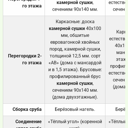
камерной сушки
,
естестве
го этажа
сечением 90х140 мм.
сечени
Каркасные: доска
камерной сушки
40х100
Карк
мм, обшитые
естеств
евровагонкой хвойных
40х10
пород, камерной сушки,
манса
Перегородки 2-
толщиной 12,5 мм. сорт
этажа
го этажа
«АВ» (дома с мансардой
профили
и в 1,5 этажа). Брусовые:
естестве
профилированный брус
сечени
камерной сушки
,
(дома 
сечением 90х140 мм.
(дома двухэтажные).
Сборка сруба
Берёзовый нагель.
Берёз
Соединение
«Тёплый угол» (коренной
«Тёплый 