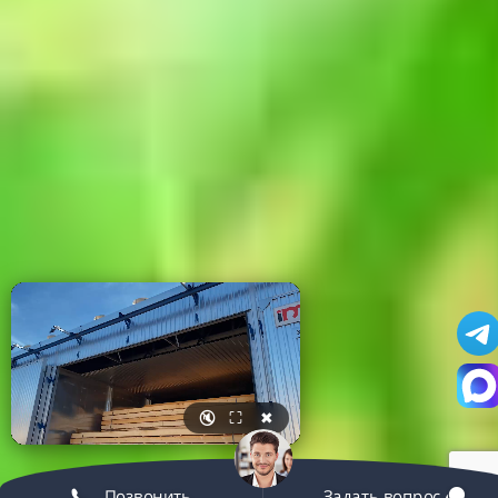
🔇
⛶
✖
Позвонить
Задать вопрос