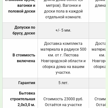
вагонки и
метров). Вагонки и
длина 
половой доски
доски пола в каждой
отдельной комнате.
Допуски по
+/- 5 мм.
брусу, доске
Доставка комплекта
Достав
материала в радиусе 500
материал
В стоимость
км. от г. Пестова
км. 
включена
Новгородской области и
Новгоро
сборка дома на вашем
сборка
участке.
Гарантия
5 лет.
Бытовка
строительная
Стоимость 23000 руб.
Стоимо
2,0х3,0 м.
Остаётся на участке
Остаёт