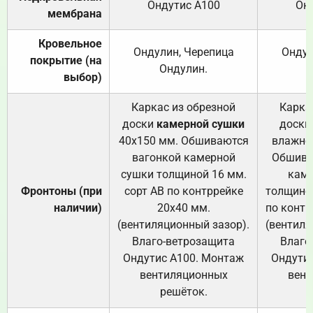
Ондутис А100
Он
мембрана
Кровельное
Ондулин, Черепица
Ондул
покрытие (на
Ондулин.
выбор)
Каркас из обрезной
Карка
доски
камерной сушки
доски
40х150 мм. Обшиваются
влажно
вагонкой камерной
Обшива
сушки толщиной 16 мм.
каме
Фронтоны (при
сорт АВ по контррейке
толщиной
наличии)
20х40 мм.
по контр
(вентиляционный зазор).
(вентиля
Влаго-ветрозащита
Влаго
Ондутис А100. Монтаж
Ондути
вентиляционных
вент
решёток.