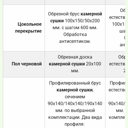
Обр
Обрезной брус
камерной
естеств
сушки
100х150/50х200
Цокольное
100х15
мм. с шагом 600 мм.
перекрытие
шаг
Обработка
О
антисептиком.
ант
Обрезная доска
Обр
Пол черновой
камерной сушки
20х100
естеств
мм.
2
Профилированный брус
Профили
камерной сушки
,
естестве
сечением
с
90х140/140х140/190х140
90х140/
мм. по выбранной
мм. 
комплектации. Два вида
комплек
профиля:
п