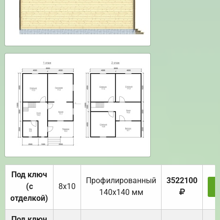
Под ключ
Профилированный
3522100
(с
8х10
З
140х140 мм
отделкой)
Под ключ