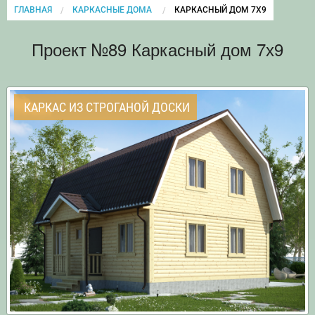
ГЛАВНАЯ
КАРКАСНЫЕ ДОМА
CURRENT:
КАРКАСНЫЙ ДОМ 7Х9
Проект №89 Каркасный дом 7х9
КАРКАС ИЗ СТРОГАНОЙ ДОСКИ