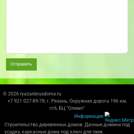
Отправить
© 2026 ryazanbrusdoma.ru
+7 921 027-89-78; г. Рязань, Окружная дорога 196 км,
ст6, БЦ "Олимп"
Информация
Строительство деревянных домов: Дачные домики под
усадку, каркасные дома под ключ для пмж.