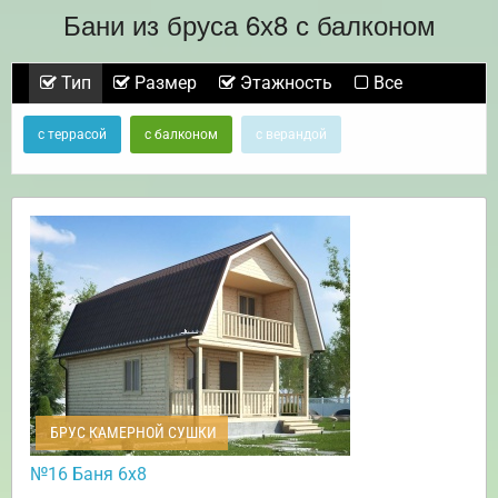
Бани из бруса 6х8 с балконом
Тип
Размер
Этажность
Все
с террасой
с балконом
с верандой
БРУС КАМЕРНОЙ СУШКИ
№16 Баня 6х8