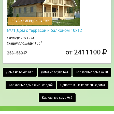
БРУС КАМЕРНОЙ СУШКИ
№71 Дом с террасой и балконом 10х12
Размер: 10х12 м
2
Общая площадь: 156
от 2411100
2531550
Дома из бруса 6х6
Дома из бруса 6х4
Каркасные дома 4х10
Каркасные дома с мансардой
Одноэтажные каркасные дома
Каркасные дома 9х9