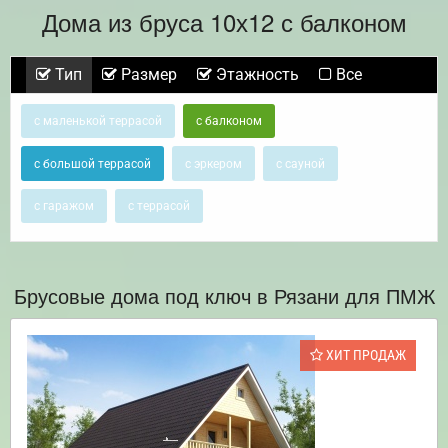
Дома из бруса 10х12 с балконом
Тип
Размер
Этажность
Все
с маленькой террасой
с балконом
с большой террасой
с эркером
с сауной
с гаражом
с террасой
Брусовые дома под ключ в Рязани для ПМЖ
ХИТ ПРОДАЖ