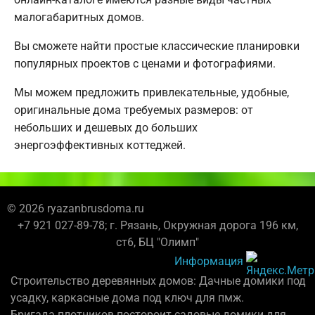
малогабаритных домов.
Вы сможете найти простые классические планировки
популярных проектов с ценами и фотографиями.
Мы можем предложить привлекательные, удобные,
оригинальные дома требуемых размеров: от
небольших и дешевых до больших
энергоэффективных коттеджей.
© 2026 ryazanbrusdoma.ru
+7 921 027-89-78; г. Рязань, Окружная дорога 196 км,
ст6, БЦ "Олимп"
Информация
Строительство деревянных домов: Дачные домики под
усадку, каркасные дома под ключ для пмж.
Бригада плотников постороит садовые домики для