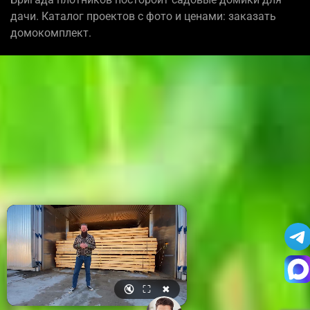
дачи. Каталог проектов с фото и ценами: заказать
домокомплект.
🔇
⛶
✖