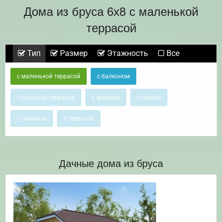
Дома из бруса 6х8 с маленькой
террасой
Тип
Размер
Этажность
Все
с маленькой террасой
с балконом
с большой террасой
с эркером
с сауной
с гаражом
с террасой
Дачные дома из бруса