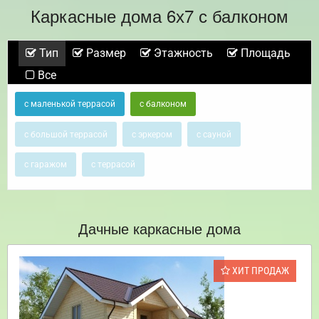
Каркасные дома 6х7 с балконом
Тип
Размер
Этажность
Площадь
Все
с маленькой террасой
с балконом
с большой террасой
с эркером
с сауной
с гаражом
с террасой
Дачные каркасные дома
ХИТ ПРОДАЖ