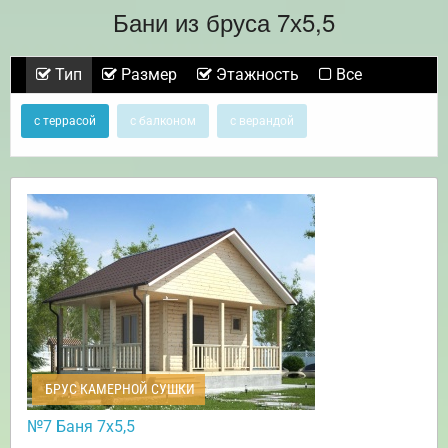
Бани из бруса 7х5,5
Тип
Размер
Этажность
Все
с террасой
с балконом
с верандой
БРУС КАМЕРНОЙ СУШКИ
№7 Баня 7х5,5