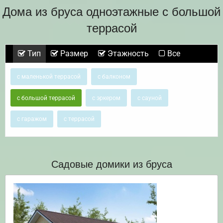
Дома из бруса одноэтажные с большой
террасой
Тип
Размер
Этажность
Все
с маленькой террасой
с балконом
с большой террасой
с эркером
с сауной
с гаражом
с террасой
Садовые домики из бруса