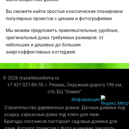
Вы сможете найти простые классические планировки
популярных проектов с ценами и фотографиями.
Мы можем предложить привлекательные, удобные,
оригинальные дома требуемых размеров: от
небольших и дешевых до больших
энергоэффективных коттеджей.
© 2026 ryazanbrusdoma.ru
+7 921 027-89-78; г. Рязань, Окружная дорога 196 км,
ст6, БЦ "Олимп"
Информация
Строительство деревянных домов: Дачные домики под
усадку, каркасные дома под ключ для пмж.
Бригада плотников постороит садовые домики для
дачи. Каталог проектов с фото и ценами: заказать