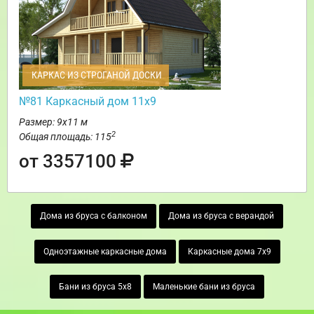
КАРКАС ИЗ СТРОГАНОЙ ДОСКИ
№81 Каркасный дом 11х9
Размер: 9х11 м
2
Общая площадь: 115
от 3357100
Дома из бруса с балконом
Дома из бруса с верандой
Одноэтажные каркасные дома
Каркасные дома 7х9
Бани из бруса 5х8
Маленькие бани из бруса