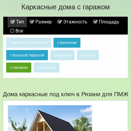
Каркасные дома с гаражом
Тип
Размер
Этажность
Площадь
Все
с маленькой террасой
с балконом
с большой террасой
с эркером
с сауной
с гаражом
с террасой
Дома каркасные под ключ в Рязани для ПМЖ