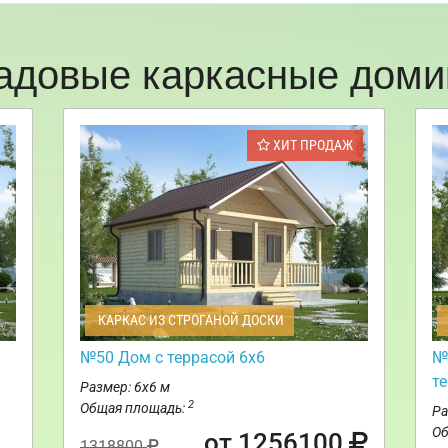
адовые каркасные доми
ХИТ ПРОДАЖ
КАРКАС ИЗ СТРОГАНОЙ ДОСКИ
№50 Дом с террасой 6х6
№
те
Размер: 6х6 м
2
Общая площадь:
Ра
Об
от 1256100
1318800