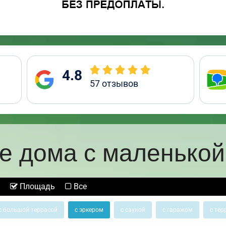
4.8
57
отзывов
е дома с маленькой
Площадь
Все
с большой террасой
с эркером
с сауной
с гаражом
с тер