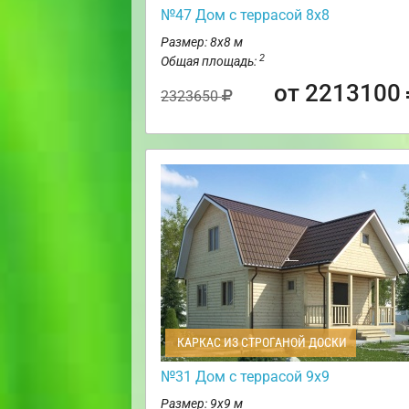
№47 Дом с террасой 8х8
Размер: 8х8 м
2
Общая площадь:
от 2213100
2323650
КАРКАС ИЗ СТРОГАНОЙ ДОСКИ
№31 Дом с террасой 9х9
Размер: 9х9 м