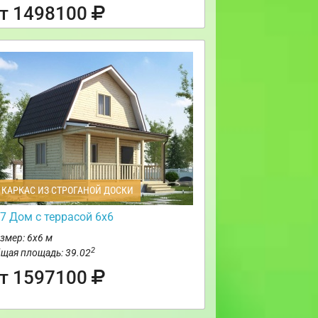
т 1498100
КАРКАС ИЗ СТРОГАНОЙ ДОСКИ
7 Дом с террасой 6х6
змер: 6х6 м
2
щая площадь: 39.02
т 1597100