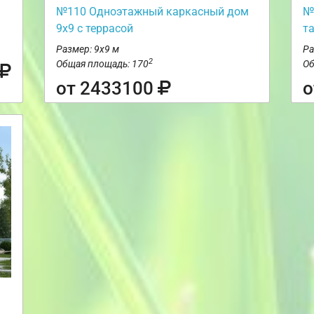
№110 Одноэтажный каркасный дом
№
9х9 с террасой
т
Размер: 9х9 м
Ра
2
Общая площадь: 170
Об
от 2433100
о