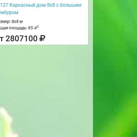
127 Каркасный дом 8х8 с большим
амбуром
змер: 8х8 м
2
щая площадь: 85.4
т 2807100