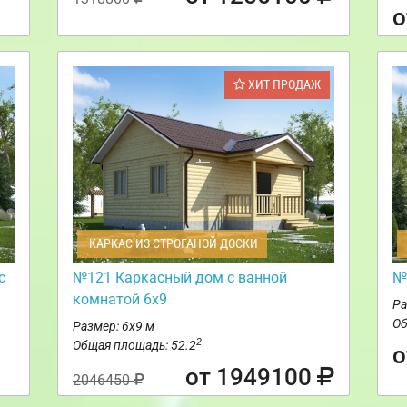
о
ХИТ ПРОДАЖ
КАРКАС ИЗ СТРОГАНОЙ ДОСКИ
с
№121 Каркасный дом с ванной
№
комнатой 6х9
Ра
Об
Размер: 6х9 м
2
Общая площадь: 52.2
о
от 1949100
2046450