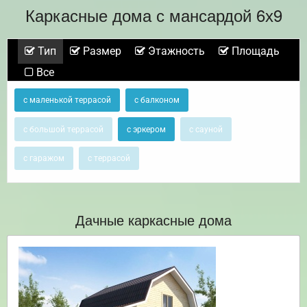
Каркасные дома с мансардой 6х9
Тип
Размер
Этажность
Площадь
Все
с маленькой террасой
с балконом
с большой террасой
с эркером
с сауной
с гаражом
с террасой
Дачные каркасные дома