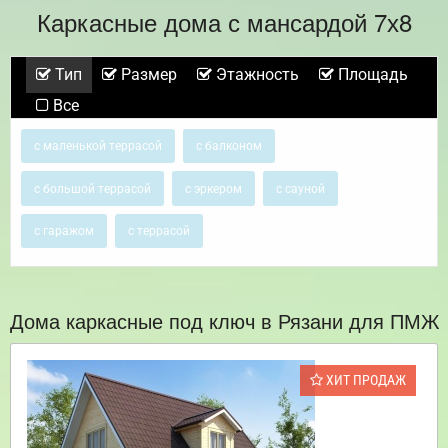
Каркасные дома с мансардой 7х8
Тип
Размер
Этажность
Площадь
Все
с маленькой террасой
с балконом
с большой террасой
с эркером
с сауной
с гаражом
с террасой
Дома каркасные под ключ в Рязани для ПМЖ
ХИТ ПРОДАЖ