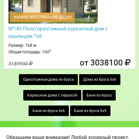
КАРКАС ИЗ СТРОГАНОЙ ДОСКИ
№140 Полутораэтажный каркасный дом с
крыльцом 7х8
Размер: 7х8 м
2
Общая площадь: 100
от 3038100
3189900
Одноэтажные дома из бруса
Дома из бруса 6х6
Каркасные дома с террасой
Бани из бруса
Бани из бруса 6х6
Бани из бруса 6х9
Обращаем ваше внимание! Любой эскизный проект,